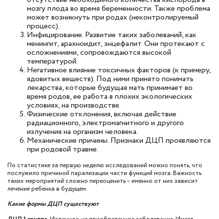
мозгу плода во время беременности. Также проблема
может возникнуть при родах (неконтролируемый
процесс).
Инфицирование. Развитие таких заболеваний, как
менингит, арахноидит, энцефалит. Они протекают с
осложнениями, сопровождаются высокой
температурой.
Негативное влияние токсичных факторов (к примеру,
ядовитых веществ). Под ними принято понимать
лекарства, которые будущая мать принимает во
время родов, ее работа в плохих экологических
условиях, на производстве.
Физические отклонения, включая действие
радиационного, электромагнитного и другого
излучения на организм человека.
Механические причины. Признаки ДЦП проявляются
при родовой травме.
По статистике за первую неделю исследований можно понять, что
послужило причиной парализации части функций мозга. Важность
таких мероприятий сложно переоценить – именно от них зависит
лечение ребенка в будущем.
Какие формы ДЦП существуют