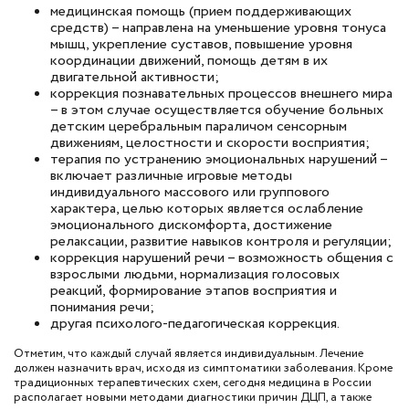
медицинская помощь (прием поддерживающих
средств) – направлена на уменьшение уровня тонуса
мышц, укрепление суставов, повышение уровня
координации движений, помощь детям в их
двигательной активности;
коррекция познавательных процессов внешнего мира
– в этом случае осуществляется обучение больных
детским церебральным параличом сенсорным
движениям, целостности и скорости восприятия;
терапия по устранению эмоциональных нарушений –
включает различные игровые методы
индивидуального массового или группового
характера, целью которых является ослабление
эмоционального дискомфорта, достижение
релаксации, развитие навыков контроля и регуляции;
коррекция нарушений речи – возможность общения с
взрослыми людьми, нормализация голосовых
реакций, формирование этапов восприятия и
понимания речи;
другая психолого-педагогическая коррекция.
Отметим, что каждый случай является индивидуальным. Лечение
должен назначить врач, исходя из симптоматики заболевания. Кроме
традиционных терапевтических схем, сегодня медицина в России
располагает новыми методами диагностики причин ДЦП, а также