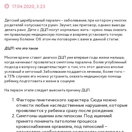
17.04.2020, 3:23
Детский церебральный паралич – заболевание, при котором у многих
родителей «опускаются руки». Звучит, как приговор, однако выводы
делать рано. Дети с ДЦП могут нормально жить – нужно лишь оказать
им правильную медицинскую помощь и вовремя установить точную
причину болезни. Об этом мы поговорим с вами в данной статье.
ДЦП: что это такое
Многие врачи ставят диагноз ДЦП уже впервые годы жизни малыша,
когда начинают проявляться симптомы паралича. Более углубленный
подход к вопросу свидетельствует о том, что этот диагноз вполне
условный и неточный. Заболевание поддается лечению, более того –
в 75% случаях его можно устранить, оказать медицинскую помощь
ребенку, подготовить к жизни в социуме.
На первом этапе следует выяснить причину ДЦП:
Факторы генетического характера. Сюда можно
отнести любые наследственные нарушения, которые
проявляются у ребенка сразу после рождения.
Симптомы ишемии или гипоксии. Под ишемией
принято понимать патологии процесса
кровоснабжения организма, под гипоксией –
отсутствие необходимого количества кислорода в