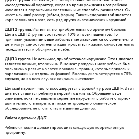
ДЦП 1 группа
. Истинное, не приобретенное заболевание. Имеет
наследственный характер, когда во время рождения мозг ребенка
находится в пораженном состоянии и не способен развиваться. Он
имеет меньший размер (объем, форма). Также недоразвитой является
кора головного мозга, есть ряд других анатомических нарушений.
ДЦП 2 группа
. Истинная, но приобретенная со временем болезнь.
Дети с ДЦП 2 группы составляют 10% от всех пациентов. По
причинам, указанным выше, заболевание развивается со временем, но
дети могут самостоятельно адаптироваться к жизни, самостоятельно
передвигаться и обслуживать себя.
ДЦП 3 группа
. Не истинное, приобретенное нарушение. Этот диагноз
является ложным, вторичным. В момент рождения мозг ребенка был
полноценно развит, но затем появились травмы, которые привели к
парализации их отдельных функций. Болезнь диагностируется в 75%
случаях, но во всех случаях сохранен интеллект.
Детский паралич часто ассоциируется с фразой «угроза ДЦП». Этот
диагноз ставится ребенку в первый год жизни. Обращаем ваше
внимание: пока не выявлены серьезные нарушения в работе опорно-
двигательного аппарата, а также не проведено клиническое
обследование, не стоит ставить данный диагноз.
Работа с детьми с ДЦП
Ребенок инвалид должен проходить следующую коррекционную
программу: