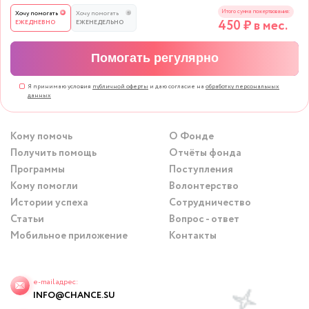
Итого сумма пожертвования:
Хочу помогать
Хочу помогать
450
₽ в мес.
ЕЖЕДНЕВНО
ЕЖЕНЕДЕЛЬНО
Помогать регулярно
Я принимаю условия
публичной оферты
и даю согласие на
обработку персональных
данных
Кому помочь
О Фонде
Получить помощь
Отчёты фонда
Программы
Поступления
Кому помогли
Волонтерство
Истории успеха
Сотрудничество
Статьи
Вопрос - ответ
Мобильное приложение
Контакты
e-mail адрес:
INFO@CHANCE.SU