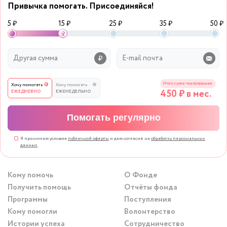
Привычка помогать. Присоединяйся!
5 ₽
15 ₽
25 ₽
35 ₽
50 ₽
Итого сумма пожертвования:
Хочу помогать
Хочу помогать
450
₽ в мес.
ЕЖЕДНЕВНО
ЕЖЕНЕДЕЛЬНО
Помогать регулярно
Я принимаю условия
публичной оферты
и даю согласие на
обработку персональных
данных
Кому помочь
О Фонде
Получить помощь
Отчёты фонда
Программы
Поступления
Кому помогли
Волонтерство
Истории успеха
Сотрудничество