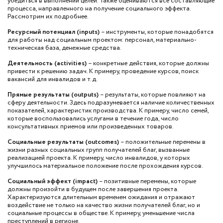
убедиться в выполнении целей. Также оцениваются все составляющие
процесса, направленного на получение социального эффекта.
Рассмотрим их подробнее.
Ресурсный потенциал (inputs)
– инструменты, которые понадобятся
для работы над социальным проектом: персонал, материально-
техническая база, денежные средства.
Деятельность (activities)
– конкретные действия, которые должны
привести к решению задач. К примеру, проведение курсов, поиск
вакансий для инвалидов и т.д.
Прямые результаты (outputs)
– результаты, которые повлияют на
сферу деятельности. Здесь подразумевается наличие количественных
показателей, характеристик производства. К примеру, число семей,
которые воспользовались услугами в течение года, число
консультативных приемов или произведенных товаров.
Социальные результаты (outcomes)
– положительные перемены в
жизни разных социальных групп получателей благ, вызванные
реализацией проекта. К примеру, число инвалидов, у которых
улучшилось материальное положение после прохождения курсов.
Социальный эффект (impact)
– позитивные перемены, которые
должны произойти в будущем после завершения проекта.
Характеризуются длительным временем ожидания и отражают
воздействие не только на качество жизни получателей благ, но и
социальные процессы в обществе. К примеру, уменьшение числа
преступлений в регионе.