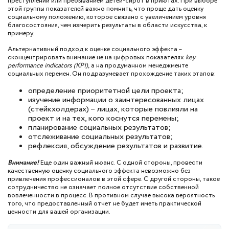
преступлений или пребыванием детей-сирот в приютах. При выборе
этой группы показателей важно помнить, что проще дать оценку
социальному положению, которое связано с увеличением уровня
благосостояния, чем измерить результаты в области искусства, к
примеру.
Альтернативный подход к оценке социального эффекта –
сконцентрировать внимание не на цифровых показателях
key
performance indicators (KPI),
а на продуманном менеджменте
социальных перемен. Он подразумевает прохождение таких этапов:
определение приоритетной цели проекта;
изучение информации о заинтересованных лицах
(стейкхолдерах) – лицах, которые повлияли на
проект и на тех, кого коснутся перемены;
планирование социальных результатов;
отслеживание социальных результатов;
рефлексия, обсуждение результатов и развитие.
Внимание!
Еще один важный нюанс. С одной стороны, провести
качественную оценку социального эффекта невозможно без
привлечения профессионалов в этой сфере. С другой стороны, такое
сотрудничество не означает полное отсутствие собственной
вовлеченности в процесс. В противном случае высока вероятность
того, что предоставленный отчет не будет иметь практической
ценности для вашей организации.