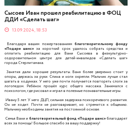
Сысоев Иван прошел реабилитацию в ФОЦ
ДДИ «Сделать шаг»
13.09.2024, 18:53
Благодаря вашим пожертвованиям
благотворительному фонду
«Подари шанс»
за короткий срок удалось собрать средства и
оплатить реабилитацию для Вани Сысоева в физкультурно-
оздоровительном центре для детей-инвалидов «Сделать шаг»
города Стерлитамака.
Занятия дали хорошие результаты. Ваня более уверенно стоит у
опоры, держась за руки. Спина и ноги окрепли. Мальчик лучше стал
шагать в ходунках. У него уже почти получается повторять слоги за
логопедом. Ребёнок прошёл курс общего массажа. Занимался с
психологом, где рисовал и играл в полезные познавательные игры.
Ивану 5 лет. У него ДЦП, сильная задержка психоречевого развития.
Он не ходит. Почти не разговаривает, но стремится к общению.
Мальчику необходимы занятия на постоянной основе.
Семья Вани и
благотворительный фонд «Подари шанс»
благодарят
всех за помощь! Большое спасибо за вашу поддержку!