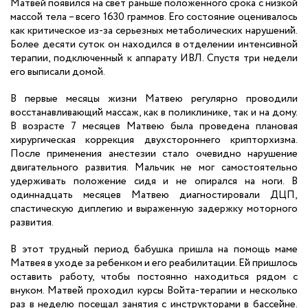
Матвей появился на свет раньше положенного срока с низкой
массой тела – всего 1630 граммов. Его состояние оценивалось
как критическое из-за серьезных метаболических нарушений.
Более десяти суток он находился в отделении интенсивной
терапии, подключенный к аппарату ИВЛ. Спустя три недели
его выписали домой.
В первые месяцы жизни Матвею регулярно проводили
восстанавливающий массаж, как в поликлинике, так и на дому.
В возрасте 7 месяцев Матвею была проведена плановая
хирургическая коррекция двухстороннего крипторхизма.
После применения анестезии стало очевидно нарушение
двигательного развития. Мальчик не мог самостоятельно
удерживать положение сидя и не опирался на ноги. В
одиннадцать месяцев Матвею диагностировали ДЦП,
спастическую диплегию и выраженную задержку моторного
развития.
В этот трудный период бабушка пришла на помощь маме
Матвея в уходе за ребенком и его реабилитации. Ей пришлось
оставить работу, чтобы постоянно находиться рядом с
внуком. Матвей проходил курсы Войта-терапии и несколько
раз в неделю посещал занятия с инструкторами в бассейне.