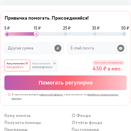
Привычка помогать. Присоединяйся!
5 ₽
15 ₽
25 ₽
35 ₽
50 ₽
Итого сумма пожертвования:
Хочу помогать
Хочу помогать
450
₽ в мес.
ЕЖЕДНЕВНО
ЕЖЕНЕДЕЛЬНО
Помогать регулярно
Я принимаю условия
публичной оферты
и даю согласие на
обработку персональных
данных
Кому помочь
О Фонде
Получить помощь
Отчёты фонда
Программы
Поступления