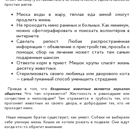
простых шагов:
Миска воды в жару, тёплая еда зимой смогут
продлить жизнь.
Не проходить мимо раненых и больных. Как минимум,
можно сфотографировать и поискать волонтёров в
интернете.
Сделать репост. Любая распространённая
информация — объявление о пристройстве, просьба о
помощи, сбор на лечение может стать тем самым
подаренным шансом.
Отвезти корм в приют. Мешок крупы спасёт жизнь
десятку животных.
Стерилизовать своего любимца или дворового кота
— самый гуманный способ уменьшить страдания.
Правда в том, что
бездомные животные являются зеркалом
общества
. Что там отражается? Жестокость и равнодушие или
сочувствие и милосердие? Там отражается и грубость тех, кто
прогоняет животных из своего двора, и добродушие тех, кто не
проходит мимо.
Наши меньшие братья существуют, как умеют. Собаки не выбирали
себе уличную жизнь. Кошки не хотели рожать в подвале. Они ждут
когда кто-то обратит внимание.