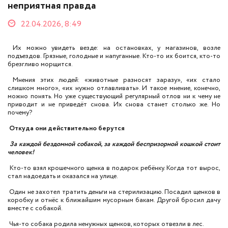
неприятная правда
22.04.2026, 8:49
Их можно увидеть везде: на остановках, у магазинов, возле
подъездов. Грязные, голодные и напуганные. Кто-то их боится, кто-то
брезгливо морщится.
Мнения этих людей: «животные разносят заразу», «их стало
слишком много», «их нужно отлавливать». И такое мнение, конечно,
можно понять. Но уже существующий регулярный отлов ни к чему не
приводит и не приведёт снова. Их снова станет столько же. Но
почему?
Откуда они действительно берутся
За каждой бездомной собакой, за каждой беспризорной кошкой стоит
человек!
Кто-то взял крошечного щенка в подарок ребёнку. Когда тот вырос,
стал надоедать и оказался на улице.
Один не захотел тратить деньги на стерилизацию. Посадил щенков в
коробку и отнёс к ближайшим мусорным бакам. Другой бросил дачу
вместе с собакой.
Чья-то собака родила ненужных щенков, которых отвезли в лес.