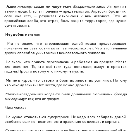
Наши питомцы никак не могут стать бездомными сами.
Их делают
такими люди. Главная причина — предательство. Агрессия бродячих,
если она есть, — результат отношения к ним человека. Это не
врождённая злоба, это страх, боль, защита территории, где нужно
суметь выжить.
Неудобные знания
Мы не знаем, что стерилизация одной кошки предотвращает
появление на свет сотни котят за несколько лет. Что это гуманнее
других способов уничтожения нежелательного приплода.
Не знаем, что приюты переполнены и работают на пределе. Места
для всех нет. Те, кто всё-таки туда попадают, живут в приютах
годами. Просто потому, что никому не нужны.
Мы не в курсе, что старых и больных животных усыпляют. Потому
что некому лечить. Нет места, где можно держать.
Многие «бездомыши» когда-то были домашними любимцами.
Они до
сих пор ждут тех, кто их предал.
Чем помочь
Не нужно становиться супергероем. Не надо всех забирать домой,
особенно если нет возможности правильно содержать и кормить.
Стоит на минуту остановиться, а не бежать мимо, и сделать любой из