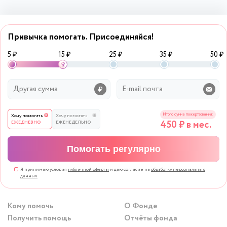
Привычка помогать. Присоединяйся!
5 ₽
15 ₽
25 ₽
35 ₽
50 ₽
Итого сумма пожертвования:
Хочу помогать
Хочу помогать
450
₽ в мес.
ЕЖЕДНЕВНО
ЕЖЕНЕДЕЛЬНО
Помогать регулярно
Я принимаю условия
публичной оферты
и даю согласие на
обработку персональных
данных
Кому помочь
О Фонде
Получить помощь
Отчёты фонда