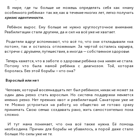
В мире, где ты больше не можешь определять себя как «маму
особенного ребёнка» так же, как в течение многих лет, легко получить
кризис идентичности.
Ребёнок вырос. Ему больше не нужно круглосуточное внимание.
Реабилитации стали другими, да и сил на всё уже не хватает.
Родители вдруг вспоминают, что всё то, что они откладывали «на
потом», так и осталось отложенным. За чертой остались карьера,
встречи с друзьями, путешествия, а иногда — собственное здоровье.
Теперь кажется, что в заботе о здоровье ребёнка она никем не стала.
Потому что была мамой ребёнка с диагнозом. Той, которая
боролась. Без этой борьбы — кто она?
Взрослый или нет
Человек, который восемнадцать лет был ребёнком, никак не может за
один день резко стать взрослым. Но система поддержки меняется
именно резко. Нет прежних квот и реабилитаций. Санатории уже не
те. Можно устроиться на работу, но общество не готово сразу
принимать. Свою семью создавать рано, жить самостоятельно пока
сложно.
И тут мама понимает, что она всё также нужна. Её помощь
необходима. Причин для борьбы не убавилось, а порой даже стало
больше. Но силы уже не те.