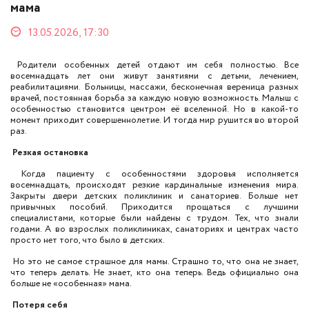
мама
13.05.2026, 17:30
Родители особенных детей отдают им себя полностью. Все
восемнадцать лет они живут занятиями с детьми, лечением,
реабилитациями. Больницы, массажи, бесконечная вереница разных
врачей, постоянная борьба за каждую новую возможность. Малыш с
особенностью становится центром её вселенной. Но в какой-то
момент приходит совершеннолетие. И тогда мир рушится во второй
раз.
Резкая остановка
Когда пациенту с особенностями здоровья исполняется
восемнадцать, происходят резкие кардинальные изменения мира.
Закрыты двери детских поликлиник и санаториев. Больше нет
привычных пособий. Приходится прощаться с лучшими
специалистами, которые были найдены с трудом. Тех, что знали
годами. А во взрослых поликлиниках, санаториях и центрах часто
просто нет того, что было в детских.
Но это не самое страшное для мамы. Страшно то, что она не знает,
что теперь делать. Не знает, кто она теперь. Ведь официально она
больше не «особенная» мама.
Потеря себя