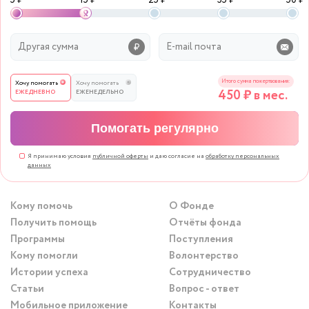
5 ₽
15 ₽
25 ₽
35 ₽
50 ₽
Итого сумма пожертвования:
Хочу помогать
Хочу помогать
450
₽ в мес.
ЕЖЕДНЕВНО
ЕЖЕНЕДЕЛЬНО
Помогать регулярно
Я принимаю условия
публичной оферты
и даю согласие на
обработку персональных
данных
Кому помочь
О Фонде
Получить помощь
Отчёты фонда
Программы
Поступления
Кому помогли
Волонтерство
Истории успеха
Сотрудничество
Статьи
Вопрос - ответ
Мобильное приложение
Контакты