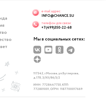
e-mail адрес:
INFO@CHANCE.SU
нда
телефон для связи:
ия
+7(499)350-22-68
тво
Мы в социальных сетях:
ество
твет
117342, г.Москва, ул.Бутлерова,
д.17Б, 3/XII/86/3/2
ИНН: 7728447735, КПП:
772801001, ОГРН: 1187700017669