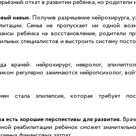
ьёзный откат в развитии ребёнка, но родители н
вый навык.
Получив разрешение нейрохирурга, у
литации. Семья не пропускает ни одной воз
шансы ребёнка на восстановление, родители п
фильных специалистов и выстроить систему пост
а врачей: нейрохирург, невролог, эпилептоло
иком регулярно занимаются нейропсихолог, войт
ием стала эпилепсия, которая требует по
а есть хорошие перспективы для развития.
Врач
рной реабилитации ребёнок сможет значительно
ромных финансовых затрат.