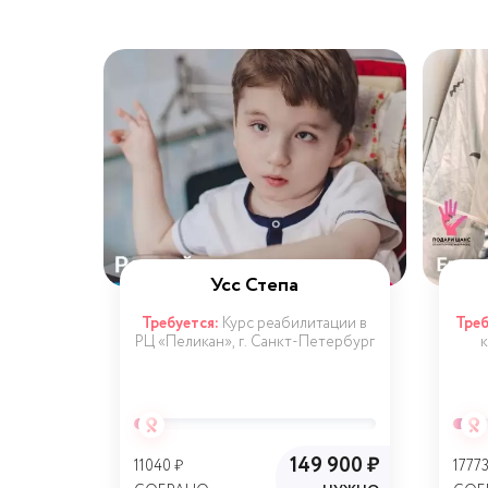
а
Усс Степа
PML в
Требуется:
Курс реабилитации в
Треб
en`s
РЦ «Пеликан», г. Санкт-Петербург
к
ый сбор)
0 000 ₽
149 900 ₽
11040 ₽
17773