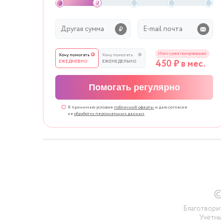
Итого сумма пожертвования:
Хочу помогать
Хочу помогать
450
₽ в мес.
ЕЖЕДНЕВНО
ЕЖЕНЕДЕЛЬНО
Помогать регулярно
Я принимаю условия
публичной оферты
и даю согласие
на
обработку персональных данных
©
Благотвори
Учётны