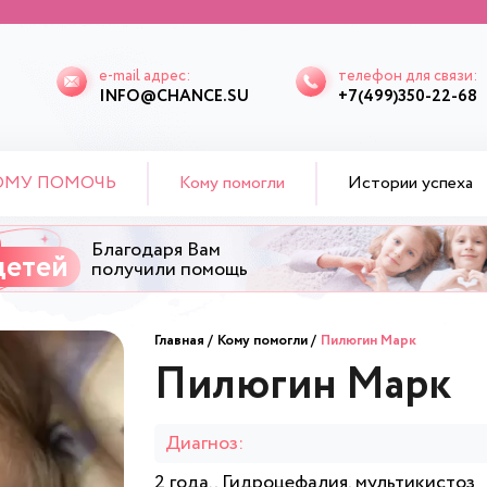
e-mail адрес:
телефон для связи:
INFO@CHANCE.SU
+7(499)350-22-68
ОМУ ПОМОЧЬ
Кому помогли
Истории успеха
Благодаря Вам
детей
получили помощь
Главная
Кому помогли
Пилюгин Марк
Пилюгин Марк
Диагноз:
2 года., Гидроцефалия, мультикистоз