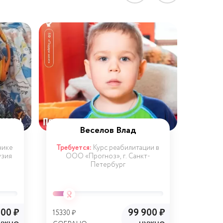
Веселов Влад
Ко
нике
Требуется:
Курс реабилитации в
Требу
узия
ООО «Прогноз», г. Санкт-
МЦ 
Петербург
000 ₽
99 900 ₽
15330 ₽
80035 