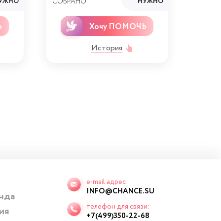
УЖНО
СОБРАНО
НУЖНО
СОБРА
Ь
Хочу ПОМОЧЬ
История
e-mail адрес:
INFO@CHANCE.SU
нда
телефон для связи:
ия
+7(499)350-22-68