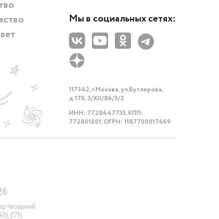
тво
Мы в социальных сетях:
ество
твет
117342, г.Москва, ул.Бутлерова,
д.17Б, 3/XII/86/3/2
ИНН: 7728447735, КПП:
772801001, ОГРН: 1187700017669
26
ертвований.
, (171)