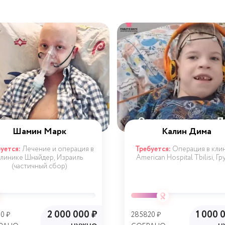
Шамин Марк
Калин Дима
уется:
Лечение и операция в
Требуется:
Операция в кли
линике Шнайдер, Израиль
American Hospital Tbilisi, Гр
(частичный сбор)
2 000 000 ₽
1 000 
0 ₽
285820 ₽