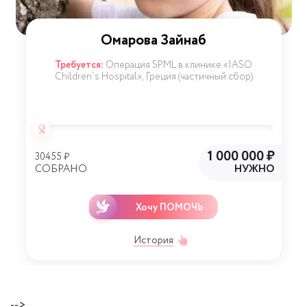
Омарова Зайнаб
Требуется:
Операция SPML в клинике «IASO
Children`s Hospital», Греция (частичный сбор)
1 000 000 ₽
30455 ₽
СОБРАНО
НУЖНО
Хочу ПОМОЧЬ
История
-->