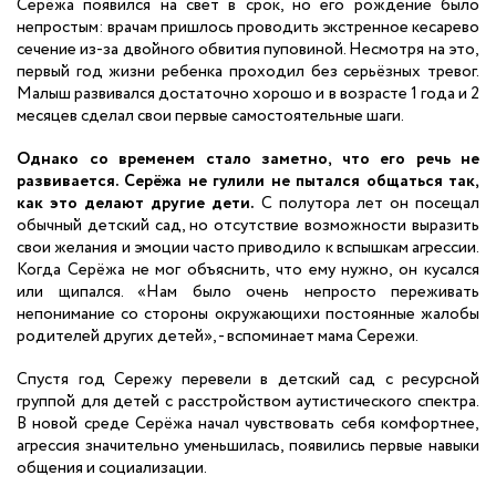
Серёжа появился на свет в срок, но его рождение было
непростым: врачам пришлось проводить экстренное кесарево
сечение из-за двойного обвития пуповиной. Несмотря на это,
первый год жизни
ребенка
проходил без серьёзных тревог.
Малыш
развивался достаточно хорошо и в возрасте 1 года и 2
месяцев сделал свои первые самостоятельные шаги.
Однако со временем стало заметно, что
его
речь не
развивается. Серёжа не гулил
и не пытался общаться так,
как это делают другие дети.
С полутора лет он посещал
обычный детский сад, но отсутствие возможности выразить
свои желания и эмоции часто приводило к вспышкам агрессии.
Когда Серёжа не мог объяснить, что ему нужно, он кусался
или щипался.
«
Нам было очень непросто переживать
непонимание со стороны окружающих
и постоянные жалобы
родителей других детей
», - вспоминает мама Сережи.
Спустя год
Сережу
переве
л
и в детский сад с ресурсной
группой для детей с расстройством аутистического спектра.
В новой среде Серёжа начал чувствовать себя комфортнее,
агрессия значительно уменьшилась, появились первые навыки
общения и социализации.