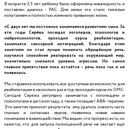
В возрасте 3,5 лет
ребенку
была оформлена инвалидность и
поставлен диагноз
-
РАС. Для семьи это стало тяжёлым
испытанием и полностью изменило привычную жизнь.
«
С двух лет мы постоянно занимаемся развитием сына. За
эти годы Серёжа посещал логопедов, психологов и
нейропсихологов, проходил курсы реабилитации,
занимался сенсорной интеграцией. Благодаря этим
занятиям он стал лучше понимать обращённую речь,
научился спокойнее реагировать на окружающий мир,
значительно снизился уровень агрессии. Но самое
главное препятствие пока остаётся
–
речь
пока
так и не
появилась.
Мы стараемся использовать все доступные возможности для
реабилитации и несколько раз в год проходим курсы по ОМС.
Сегодня Серёжа регулярно занимается с логопедами и
психологами в детском саду, а также посещает АВА-терапию.
Эти занятия приносят результаты: ему удалось освоить часть
гласных и согласных звуков, появились новые навыки
понимания и взаимодействия. Мы видим, что прогресс есть, но
кажется, что для запуска полноценной речи не хватает ещё