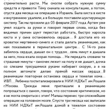
стремительно расти. Мы смогли собрать нужную сумму
средств и привезти Тёму сначала на консультацию, а потом,
спустя два месяца на операцию в Израиль. Была киста в кисте
и внутреннюю удалили, а в большую поставили шунтирующую
систему. Так мы прожили до 05 февраля 2017 года. Артем уже
умел ходить за ручки и говорил первые слова, когда без
видимых причин шунт перестал работать, быстро наросла
киста и у сына остановилось сердце… Я достала его из
кроватки мертвенно-синего и стала делать реанимацию, как
нам показывали в перинатальном центре... С 14-го раза
забилось сердце, дышал он с трудом...семь минут я дышала
за него, пока ехала скорая помощь… Не передать словами те
страшные минуты – сыночек лежит на полу и не дышит, дочка
со слезами трясущимися руками набирает скорую, а я на
полном автомате делаю прямой массаж сердца…В
реанимации повторная остановка сердца и тяжелая кома...
ИВЛ... Ребенка госпитализировали в НИИ НДХиТ им.Рошаля
г.Москва. Трижды меня приглашали в реанимацию
попрощаться с сыном, говоря, что состояние критическое, но
я не могла смириться с этим! Малыш перенес три сложнейшие
операции на головном мозге. Спустя три месяца нас выписали
из НИИ НДХиТ им.Рошаля домой в тяжелом состоянии