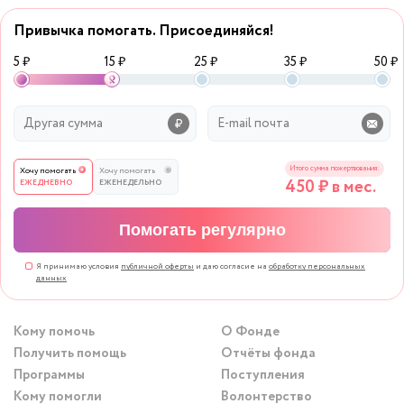
Привычка помогать. Присоединяйся!
5 ₽
15 ₽
25 ₽
35 ₽
50 ₽
Итого сумма пожертвования:
Хочу помогать
Хочу помогать
450
₽ в мес.
ЕЖЕДНЕВНО
ЕЖЕНЕДЕЛЬНО
Помогать регулярно
Я принимаю условия
публичной оферты
и даю согласие на
обработку персональных
данных
Кому помочь
О Фонде
Получить помощь
Отчёты фонда
Программы
Поступления
Кому помогли
Волонтерство