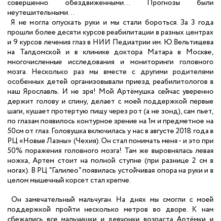
совершенно обездвиженными... Прогнозы были
неутешительными...
Я не могла опускать руки и мы стали бороться. За 3 года
прошли более десяти курсов реабилитации в разных центрах
и 9 курсов лечения глаз в НИИ Педиатрии им. Ю.Вельтищева
на Талдомской и в клинике доктора Матара в Москве,
многочисленные исследования и мониторинги головного
мозга. Несколько раз мы вместе с другими родителями
особенных детей организовывали приезд реабилитологов в
наш Ярославль. И не зря! Мой Артёмушка сейчас уверенно
держит голову и спину, делает с моей поддержкой первые
шаги, кушает протертую пищу через рот (а не зонд), сам пьет,
по глазам появилось контурное зрение на 1м и предметное на
50см от глаз. Головушка включилась у нас в августе 2018 года в
РЦ «Новые Лазны» (Чехия). Он стал понимать меня - и это при
50% поражения головного мозга! Там же выровнялась левая
ножка, Артем стоит на полной ступне (при разнице 2 см в
ногах). В РЦ "Галилео" появилась устойчивая опора на руки и в
целом мышечный корсет стал крепче.
Он замечательный мальчуган. На днях мы смогли с моей
поддержкой пройти несколько метров во дворе. К нам
сбежались все мальчишки и девчонки возраста Артёмки и