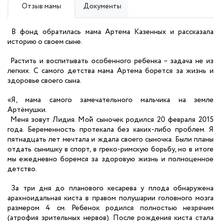
Отзыв мамы
Документы
В фонд обратилась мама Артема Казенных и рассказала
историю о своем сыне.
Растить и воспитывать особенного ребенка – задача не из
легких. С самого детства мама Артема борется за жизнь и
здоровье своего сына.
«Я, мама самого замечательного мальчика на земле
Артёмушки.
Меня зовут Лидия. Мой сыночек родился 20 февраля 2015
года. Беременность протекала без каких-либо проблем. Я
пятнадцать лет мечтала и ждала своего сыночка. Были планы
отдать сынишку в спорт, в греко-римскую борьбу, но в итоге
мы ежедневно боремся за здоровую жизнь и полноценное
детство.
За три дня до планового кесарева у плода обнаружена
арахноидальная киста в правом полушарии головного мозга
размером 4 см. Ребенок родился полностью незрячим
(атрофия зрительных нервов). После рождения киста стала