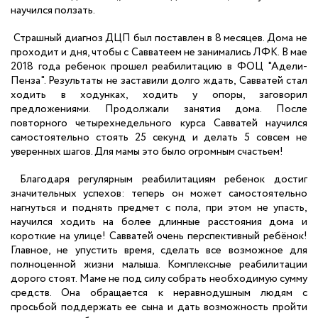
научился ползать.
Страшный диагноз ДЦП был поставлен в 8 месяцев. Дома не
проходит и дня, чтобы с Савватеем не занимались ЛФК. В мае
2018 года ребенок прошел реабилитацию в ФОЦ "Адели-
Пенза". Результаты не заставили долго ждать, Савватей стал
ходить в ходунках, ходить у опоры, заговорил
предложениями. Продолжали занятия дома. После
повторного четырехнедельного курса Савватей научился
самостоятельно стоять 25 секунд и делать 5 совсем не
уверенных шагов. Для мамы это было огромным счастьем!
Благодаря регулярным реабилитациям ребенок достиг
значительных успехов: теперь он может самостоятельно
нагнуться и поднять предмет с пола, при этом не упасть,
научился ходить на более длинные расстояния дома и
короткие на улице! Савватей очень перспективный ребёнок!
Главное, не упустить время, сделать все возможное для
полноценной жизни малыша. Комплексные реабилитации
дорого стоят. Маме не под силу собрать необходимую сумму
средств. Она обращается к неравнодушным людям с
просьбой поддержать ее сына и дать возможность пройти