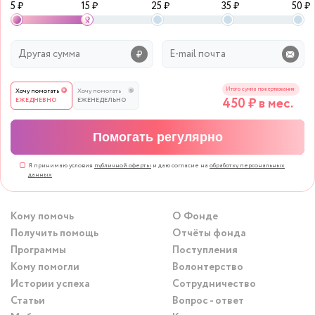
5 ₽
15 ₽
25 ₽
35 ₽
50 ₽
Итого сумма пожертвования:
Хочу помогать
Хочу помогать
450
₽ в мес.
ЕЖЕДНЕВНО
ЕЖЕНЕДЕЛЬНО
Помогать регулярно
Я принимаю условия
публичной оферты
и даю согласие на
обработку персональных
данных
Кому помочь
О Фонде
Получить помощь
Отчёты фонда
Программы
Поступления
Кому помогли
Волонтерство
Истории успеха
Сотрудничество
Статьи
Вопрос - ответ