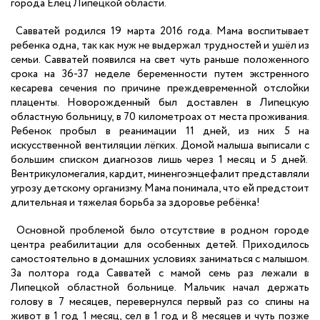
города Елец Липецкой области.
Савватей родился 19 марта 2016 года. Мама воспитывает
ребенка одна, так как муж не выдержал трудностей и ушёл из
семьи. Савватей появился на свет чуть раньше положенного
срока на 36-37 неделе беременности путем экстренного
кесарева сечения по причине преждевременной отслойки
плаценты. Новорожденный был доставлен в Липецкую
областную больницу, в 70 километроах от места проживания.
Ребенок пробыл в реанимации 11 дней, из них 5 на
искусственной вентиляции лёгких. Домой малыша выписали с
большим списком диагнозов лишь через 1 месяц и 5 дней.
Вентрикуломегалия, кардит, миненгоэнцефалит представляли
угрозу детскому организму. Мама понимала, что ей предстоит
длительная и тяжелая борьба за здоровье ребёнка!
Основной проблемой было отсутствие в родном городе
центра реабилитации для особенных детей. Приходилось
самостоятельно в домашних условиях заниматься с малышом.
За полтора года Савватей с мамой семь раз лежали в
Липецкой областной больнице. Мальчик начал держать
голову в 7 месяцев, перевернулся первый раз со спины на
живот в 1 год 1 месяц, сел в 1 год и 8 месяцев и чуть позже