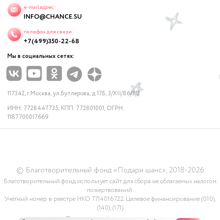
e-mail адрес:
INFO@CHANCE.SU
телефон для связи:
+7(499)350-22-68
Мы в социальных сетях:
117342, г.Москва, ул.Бутлерова, д.17Б, 3/XII/86/3/2
ИНН: 7728447735, КПП: 772801001, ОГРН:
1187700017669
© Благотворительный фонд «Подари шанс», 2018-2026
Благотворительный фонд использует сайт для сбора не облагаемых налогом
пожертвований.
Учётный номер в реестре НКО 7714016722. Целевое финансирование (010),
(140), (171)
Политика конфидециальности