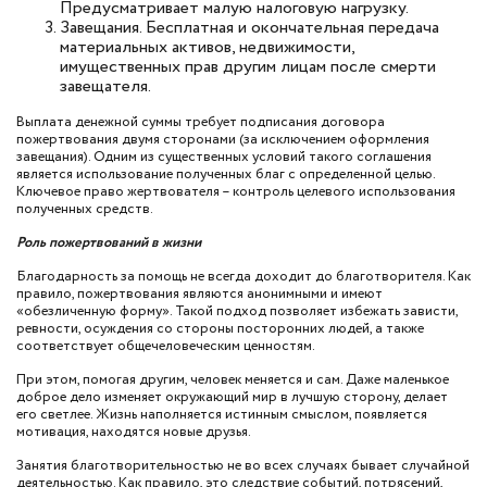
Предусматривает малую налоговую нагрузку.
Завещания. Бесплатная и окончательная передача
материальных активов, недвижимости,
имущественных прав другим лицам после смерти
завещателя.
Выплата денежной суммы требует подписания договора
пожертвования двумя сторонами (за исключением оформления
завещания). Одним из существенных условий такого соглашения
является использование полученных благ с определенной целью.
Ключевое право жертвователя – контроль целевого использования
полученных средств.
Роль пожертвований в жизни
Благодарность за помощь не всегда доходит до благотворителя. Как
правило, пожертвования являются анонимными и имеют
«обезличенную форму». Такой подход позволяет избежать зависти,
ревности, осуждения со стороны посторонних людей, а также
соответствует общечеловеческим ценностям.
При этом, помогая другим, человек меняется и сам. Даже маленькое
доброе дело изменяет окружающий мир в лучшую сторону, делает
его светлее. Жизнь наполняется истинным смыслом, появляется
мотивация, находятся новые друзья.
Занятия благотворительностью не во всех случаях бывает случайной
деятельностью. Как правило, это следствие событий, потрясений,