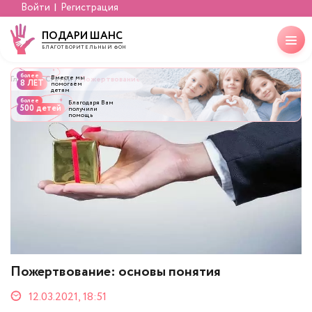
Войти
Регистрация
ПОДАРИ ШАНС
БЛАГОТВОРИТЕЛЬНЫЙ ФОНД
более
Вместе мы
Главная
Статьи
Пожертвование: основы понятия
8 ЛЕТ
помогаем
детям
более
Благодаря Вам
500 детей
получили
помощь
Пожертвование: основы понятия
12.03.2021, 18:51