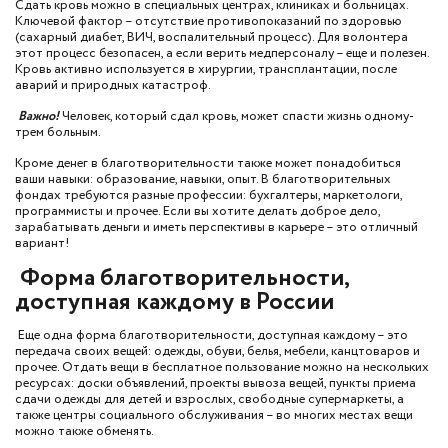
Сдать кровь можно в специальных центрах, клиниках и больницах.
Ключевой фактор – отсутствие противопоказаний по здоровью
(сахарный диабет, ВИЧ, воспалительный процесс). Для волонтера
этот процесс безопасен, а если верить медперсоналу – еще и полезен.
Кровь активно используется в хирургии, трансплантации, после
аварий и природных катастроф.
Важно!
Человек, который сдал кровь, может спасти жизнь одному-
трем больным.
Кроме денег в благотворительности также может понадобиться
ваши навыки: образование, навыки, опыт. В благотворительных
фондах требуются разные профессии: бухгалтеры, маркетологи,
программисты и прочее. Если вы хотите делать доброе дело,
зарабатывать деньги и иметь перспективы в карьере – это отличный
вариант!
Форма благотворительности,
доступная каждому в России
Еще одна форма благотворительности, доступная каждому – это
передача своих вещей: одежды, обуви, белья, мебели, канцтоваров и
прочее. Отдать вещи в бесплатное пользование можно на нескольких
ресурсах: доски объявлений, проекты вывоза вещей, пункты приема
сдачи одежды для детей и взрослых, свободные супермаркеты, а
также центры социального обслуживания – во многих местах вещи
можно также обменять.