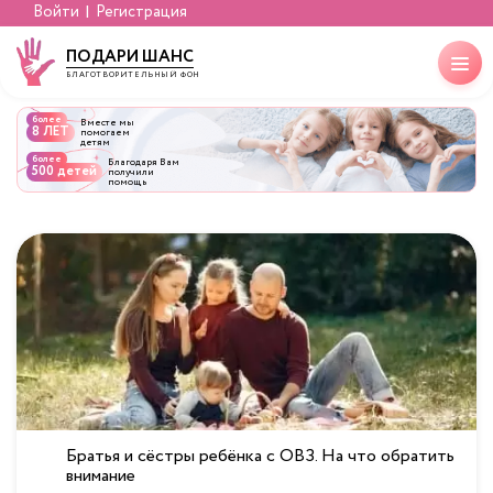
Войти
Регистрация
ПОДАРИ ШАНС
БЛАГОТВОРИТЕЛЬНЫЙ ФОНД
более
Вместе мы
8 ЛЕТ
помогаем
детям
более
Благодаря Вам
500 детей
получили
помощь
Братья и сёстры ребёнка с ОВЗ. На что обратить
внимание