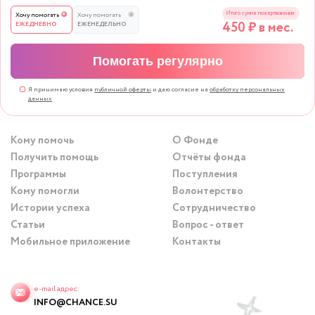
Итого сумма пожертвования:
Хочу помогать
Хочу помогать
450
₽ в мес.
ЕЖЕДНЕВНО
ЕЖЕНЕДЕЛЬНО
Помогать регулярно
Я принимаю условия
публичной оферты
и даю согласие на
обработку персональных
данных
Кому помочь
О Фонде
Получить помощь
Отчёты фонда
Программы
Поступления
Кому помогли
Волонтерство
Истории успеха
Сотрудничество
Статьи
Вопрос - ответ
Мобильное приложение
Контакты
e-mail адрес:
INFO@CHANCE.SU