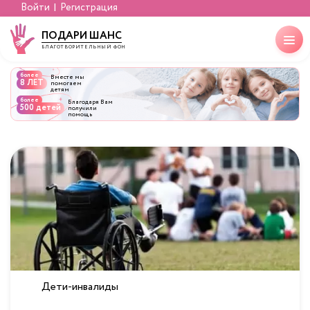
Войти
Регистрация
ПОДАРИ ШАНС
БЛАГОТВОРИТЕЛЬНЫЙ ФОНД
более
Вместе мы
8 ЛЕТ
помогаем
детям
более
Благодаря Вам
500 детей
получили
помощь
Дети-инвалиды