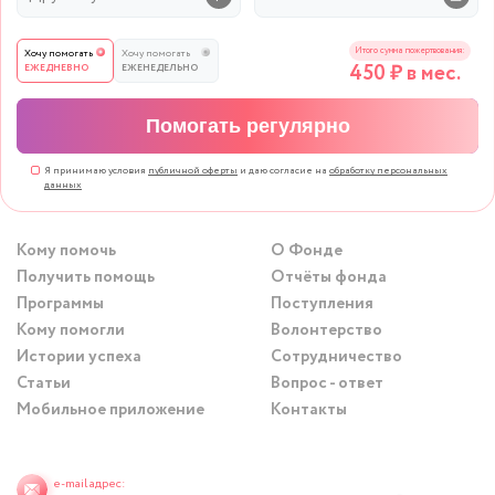
Итого сумма пожертвования:
Хочу помогать
Хочу помогать
450
₽ в мес.
ЕЖЕДНЕВНО
ЕЖЕНЕДЕЛЬНО
Помогать регулярно
Я принимаю условия
публичной оферты
и даю согласие на
обработку персональных
данных
Кому помочь
О Фонде
Получить помощь
Отчёты фонда
Программы
Поступления
Кому помогли
Волонтерство
Истории успеха
Сотрудничество
Статьи
Вопрос - ответ
Мобильное приложение
Контакты
e-mail адрес: