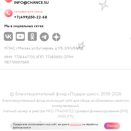
INFO@CHANCE.SU
телефон для связи:
+7(499)350-22-68
Мы в социальных сетях:
117342, г.Москва, ул.Бутлерова, д.17Б, 3/XII/86/3/2
ИНН: 7728447735, КПП: 772801001, ОГРН:
1187700017669
© Благотворительный фонд «Подари шанс», 2018-2026
Благотворительный фонд использует сайт для сбора не облагаемых налогом
пожертвований.
Учётный номер в реестре НКО 7714016722. Целевое финансирование (010),
(140), (171)
Политика конфидециальности
Продолжая использовать наш сайт, вы даете
согласие
на обработку
Хорошо
файлов cookie