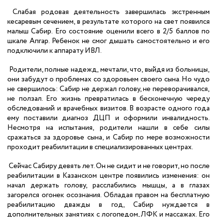
Слабая родовая деятельность завершилась экстренным
кесаревым сечением, в результате которого на свет появился
малыш Сабир. Его состояние оценили всего в 2/5 баллов по
шкале Апгар. Ребенок не смог дышать самостоятельно и его
подключили к аппарату ИВЛ.
Родители, полные надежд, мечтали, что, выйдя из больницы,
они забудут о проблемах со здоровьем своего сына. Но чудо
не свершилось: Сабир не держал голову, не переворачивался,
не ползал. Его жизнь превратилась в бесконечную череду
обследований и врачебных визитов. В возрасте одного года
ему поставили диагноз ДЦП и оформили инвалидность.
Несмотря на испытания, родители нашли в себе силы
сражаться за здоровье сына, и Сабир по мере возможности
проходит реабилитации в специализированных центрах.
Сейчас Сабиру девять лет. Он не сидит и не говорит, но после
реабилитации в Казанском центре появились изменения: он
начал держать голову, расслабились мышцы, а в глазах
загорелся огонек осознания. Обладая правом на бесплатную
реабилитацию дважды в год, Сабир нуждается в
дополнительных занятиях с логопедом, ЛФК и массажах. Его