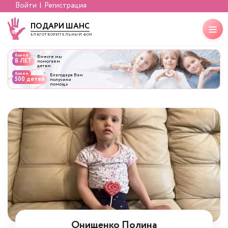
Войти
Регистрация
ПОДАРИ ШАНС
БЛАГОТВОРИТЕЛЬНЫЙ ФОНД
более
Вместе мы
8 ЛЕТ
помогаем
детям
более
Благодаря Вам
500 детей
получили
помощь
Онищенко Полина