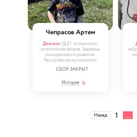
Чепрасов Артем
Диагноз:
ДЦП: атонически-
астатическая форма. Задержка
забр
психоречевого развития.
ме
Расстройство аутического
СБОР ЗАКРЫТ
История
1
...
Назад