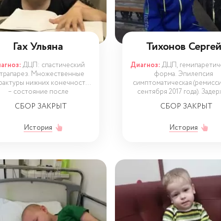
Гах Ульяна
Тихонов Серге
агноз:
ДЦП: спастический
Диагноз:
ДЦП, гемипаретич
трапарез. Множественные
форма. Эпилепсия
рактуры нижних конечностей
симптоматическая (ремисси
– состояние после
сентября 2017 года). Задер
СБОР ЗАКРЫТ
СБОР ЗАКРЫТ
История
История