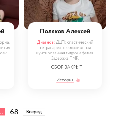
ей
Поляков Алексей
орма.
Диагноз:
ДЦП: спастический
вития.
тетрапарез. окклюзионная
новка
шунтированная гидроцефалия.
Задержка ПМР.
СБОР ЗАКРЫТ
История
..
68
Вперед