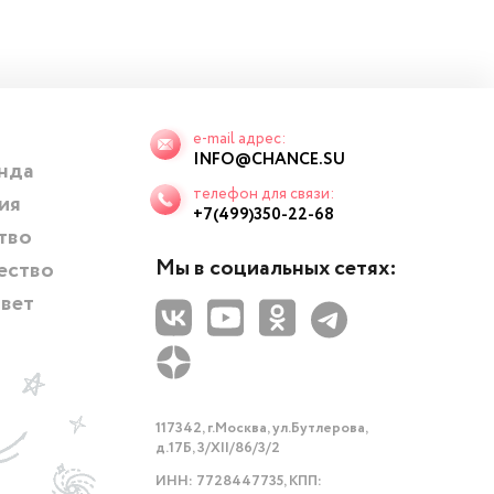
e-mail адрес:
INFO@CHANCE.SU
нда
телефон для связи:
ия
+7(499)350-22-68
тво
Мы в социальных сетях:
ество
твет
117342, г.Москва, ул.Бутлерова,
д.17Б, 3/XII/86/3/2
ИНН: 7728447735, КПП: