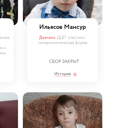
й
Ильясов Мансур
еская
Диагноз:
ДЦП: спастико-
гиперкинетическая форма
я от
жка
СБОР ЗАКРЫТ
История