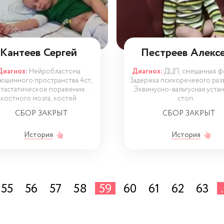
Кантеев Сергей
Пестреев Алекс
Диагноз:
Нейробластома
Диагноз:
ДЦП, смешанная ф
юшинного пространства 4ст,
Задержка психоречевого раз
тастатическое поражение
Эквинусно-вальгусная уста
костного мозга, костей
стоп.
СБОР ЗАКРЫТ
СБОР ЗАКРЫТ
История
История
55
56
57
58
59
60
61
62
63
.