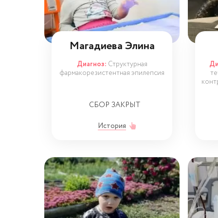
Магадиева Элина
Диагноз:
Структурная
Ди
фармакорезистентная эпилепсия
те
конт
СБОР ЗАКРЫТ
История