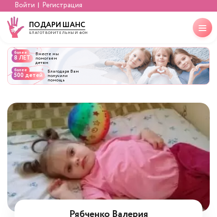
Войти
Регистрация
ПОДАРИ ШАНС
БЛАГОТВОРИТЕЛЬНЫЙ ФОНД
более
Вместе мы
8 ЛЕТ
помогаем
детям
более
Благодаря Вам
500 детей
получили
помощь
Рябченко Валерия