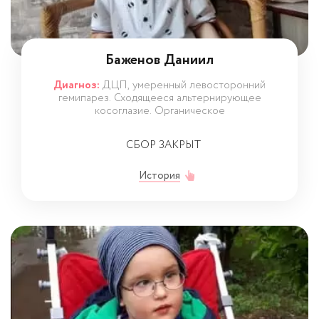
Баженов Даниил
Диагноз:
ДЦП, умеренный левосторонний
гемипарез. Сходящееся альтернирующее
косоглазие. Органическое
СБОР ЗАКРЫТ
История