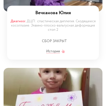
Вечканова Юлия
Диагноз:
ДЦП: спастическая диплегия. Сходящееся
косоглазие. Эквино-плоско-вальгусная деформация
стоп 2
СБОР ЗАКРЫТ
История