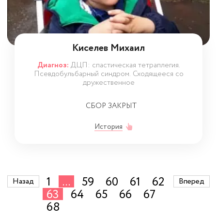
Киселев Михаил
Диагноз:
ДЦП: спастическая тетраплегия.
Псевдобульбарный синдром. Сходящееся со
дружественное
СБОР ЗАКРЫТ
История
1
...
59
60
61
62
Назад
Вперед
63
64
65
66
67
68