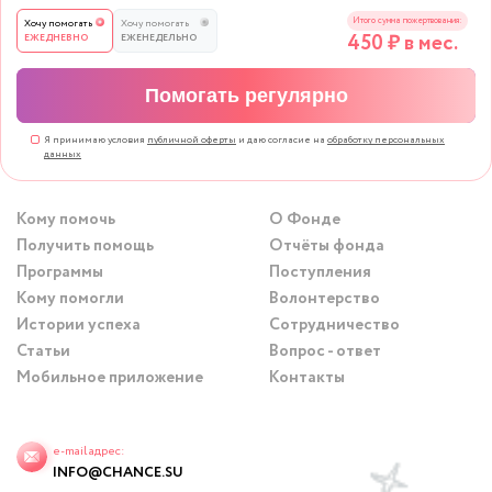
Итого сумма пожертвования:
Хочу помогать
Хочу помогать
450
₽ в мес.
ЕЖЕДНЕВНО
ЕЖЕНЕДЕЛЬНО
Помогать регулярно
Я принимаю условия
публичной оферты
и даю согласие на
обработку персональных
данных
Кому помочь
О Фонде
Получить помощь
Отчёты фонда
Программы
Поступления
Кому помогли
Волонтерство
Истории успеха
Сотрудничество
Статьи
Вопрос - ответ
Мобильное приложение
Контакты
e-mail адрес:
INFO@CHANCE.SU