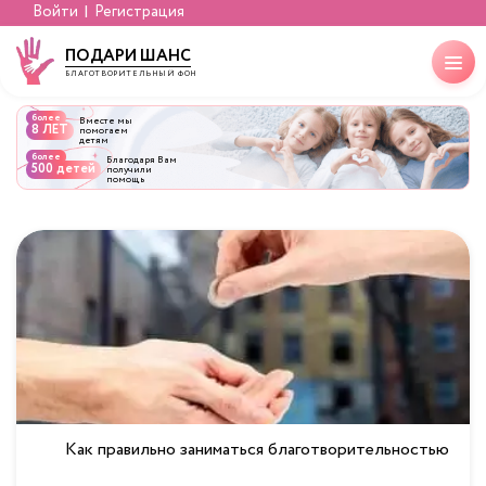
Войти
Регистрация
ПОДАРИ ШАНС
БЛАГОТВОРИТЕЛЬНЫЙ ФОНД
более
Вместе мы
8 ЛЕТ
помогаем
детям
более
Благодаря Вам
500 детей
получили
помощь
Как правильно заниматься благотворительностью