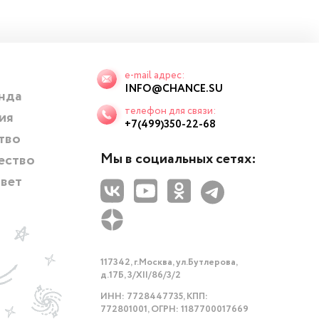
e-mail адрес:
INFO@CHANCE.SU
нда
телефон для связи:
ия
+7(499)350-22-68
тво
Мы в социальных сетях:
ество
твет
117342, г.Москва, ул.Бутлерова,
д.17Б, 3/XII/86/3/2
ИНН: 7728447735, КПП:
772801001, ОГРН: 1187700017669